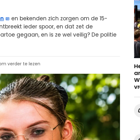
en
en bekenden zich zorgen om de 15-
ntbreekt ieder spoor, en dat zet de
rtoe gegaan, en is ze wel veilig? De politie
 om verder te lezen
He
a
Wa
vr