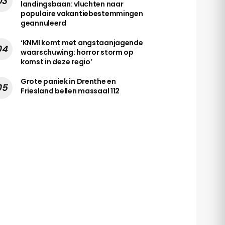
landingsbaan: vluchten naar
populaire vakantiebestemmingen
geannuleerd
‘KNMI komt met angstaanjagende
waarschuwing: horror storm op
komst in deze regio’
Grote paniek in Drenthe en
Friesland bellen massaal 112