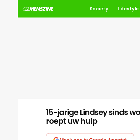
Society
Lifestyle
15-jarige Lindsey sinds w
roept uw hulp
Maak ons je Google-favoriet