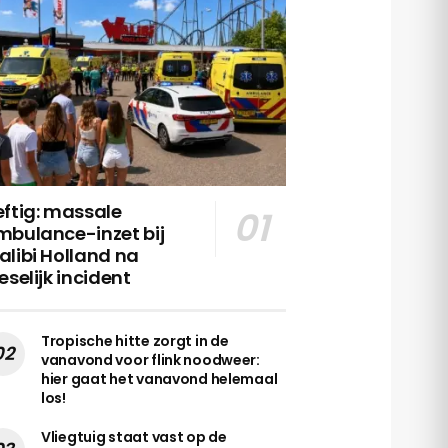
ftig: massale
mbulance-inzet bij
libi Holland na
eselijk incident
Tropische hitte zorgt in de
vanavond voor flink noodweer:
hier gaat het vanavond helemaal
los!
Vliegtuig staat vast op de