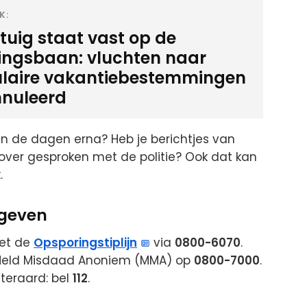
K:
gtuig staat vast op de
ingsbaan: vluchten naar
laire vakantiebestemmingen
nuleerd
 in de dagen erna? Heb je berichtjes van
over gesproken met de politie? Ook dat kan
.
rgeven
met de
Opsporingstiplijn
via
0800-6070
.
 Meld Misdaad Anoniem (MMA) op
0800-7000
.
iteraard: bel
112
.