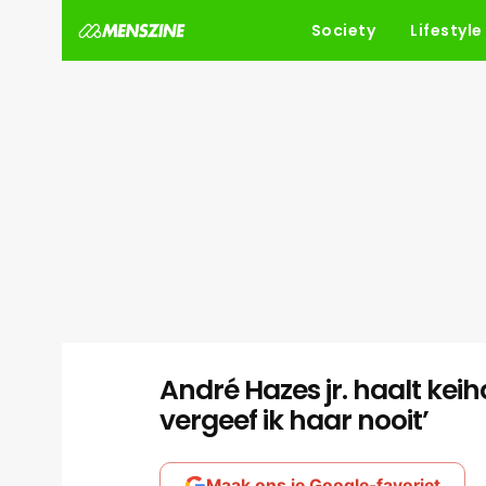
Society
Lifestyle
André Hazes jr. haalt kei
vergeef ik haar nooit’
Maak ons je Google-favoriet