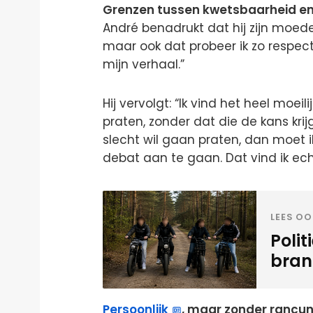
Grenzen tussen kwetsbaarheid en
André benadrukt dat hij zijn moeder
maar ook dat probeer ik zo respectv
mijn verhaal.”
Hij vervolgt: “Ik vind het heel mo
praten, zonder dat die de kans krij
slecht wil gaan praten, dan moet 
debat aan te gaan. Dat vind ik ech
LEES OO
Polit
bran
Persoonlijk
, maar zonder rancu