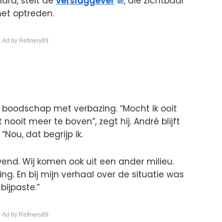
ard, stelt de
verslaggever
, die zichtbaar
het optreden.
 Ad by Refinery89
e boodschap met verbazing. “Mocht ik ooit
ooit meer te boven”, zegt hij. André blijft
Nou, dat begrijp ik.
wend. Wij komen ook uit een ander milieu.
king. En bij mijn verhaal over de situatie was
bijpaste.”
 Ad by Refinery89