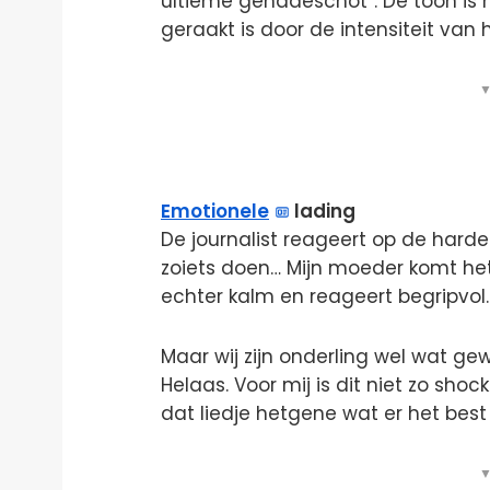
ultieme genadeschot”. De toon is h
geraakt is door de intensiteit van 
▼
Emotionele
lading
De journalist reageert op de hard
zoiets doen… Mijn moeder komt het n
echter kalm en reageert begripvol. “
Maar wij zijn onderling wel wat ge
Helaas. Voor mij is dit niet zo shoc
dat liedje hetgene wat er het best 
▼