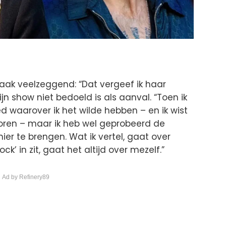
raak veelzeggend: “Dat vergeef ik haar
jn show niet bedoeld is als aanval. “Toen ik
ed waarover ik het wilde hebben – en ik wist
horen – maar ik heb wel geprobeerd de
er te brengen. Wat ik vertel, gaat over
ck’ in zit, gaat het altijd over mezelf.”
 Ad by Refinery89