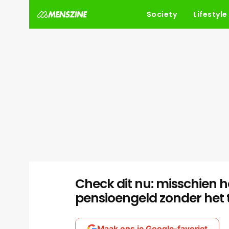
Society
Lifestyle
Check dit nu: misschien he
pensioengeld zonder het 
Maak ons je Google-favoriet