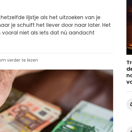
etzelfde lijstje als het uitzoeken van je
ar je schuift het liever door naar later. Het
 vooral niet als iets dat nú aandacht
 om verder te lezen
Tr
de
no
v