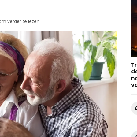
 om verder te lezen
Tr
de
no
v