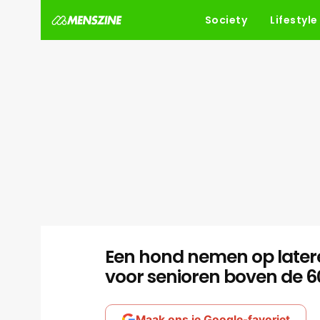
Society
Lifestyle
Een hond nemen op latere l
voor senioren boven de 6
Maak ons je Google-favoriet