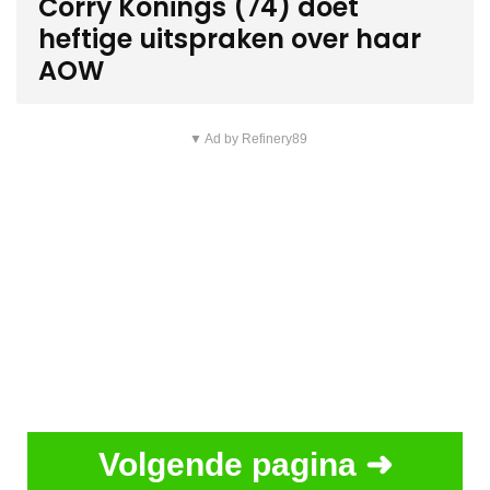
Corry Konings (74) doet
heftige uitspraken over haar
AOW
▼ Ad by Refinery89
Volgende pagina ➜