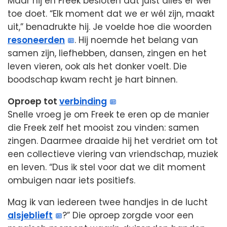
Maar hij en Freek besloten dat juist alles er wél
toe doet. “Elk moment dat we er wél zijn, maakt
uit,” benadrukte hij. Je voelde hoe die woorden
resoneerden
. Hij noemde het belang van
samen zijn, liefhebben, dansen, zingen en het
leven vieren, ook als het donker voelt. Die
boodschap kwam recht je hart binnen.
Oproep tot
verbinding
Snelle vroeg je om Freek te eren op de manier
die Freek zelf het mooist zou vinden: samen
zingen. Daarmee draaide hij het verdriet om tot
een collectieve viering van vriendschap, muziek
en leven. “Dus ik stel voor dat we dit moment
ombuigen naar iets positiefs.
Mag ik van iedereen twee handjes in de lucht
alsjeblieft
?” Die oproep zorgde voor een