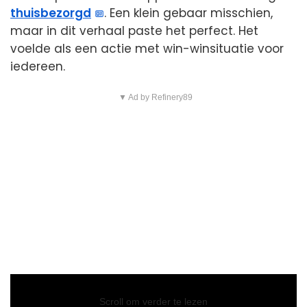
thuisbezorgd
. Een klein gebaar misschien,
maar in dit verhaal paste het perfect. Het
voelde als een actie met win-winsituatie voor
iedereen.
▼ Ad by Refinery89
Video
Player
Scroll om verder te lezen