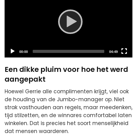
Current
Total
00:00
04:49
time
duration
Een dikke pluim voor hoe het werd
aangepakt
Hoewel Gerrie alle complimenten krijgt, viel ook
de houding van de Jumbo-manager op. Niet
strak vasthouden aan regels, maar meedenken,
tijd stilzetten, en de winnares comfortabel laten
winkelen. Dat is precies het soort menselijkheid
dat mensen waarderen.