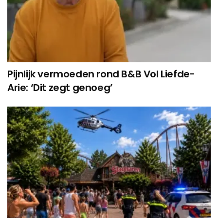
Pijnlijk vermoeden rond B&B Vol Liefde-
Arie: ‘Dit zegt genoeg’