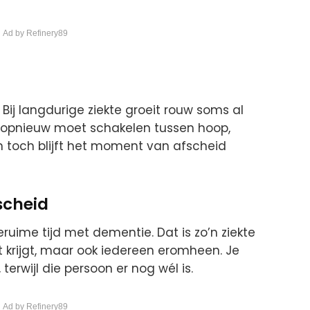
 Ad by Refinery89
. Bij langdurige ziekte groeit rouw soms al
s opnieuw moet schakelen tussen hoop,
En toch blijft het moment van afscheid
scheid
ime tijd met dementie. Dat is zo’n ziekte
et krijgt, maar ook iedereen eromheen. Je
 terwijl die persoon er nog wél is.
 Ad by Refinery89