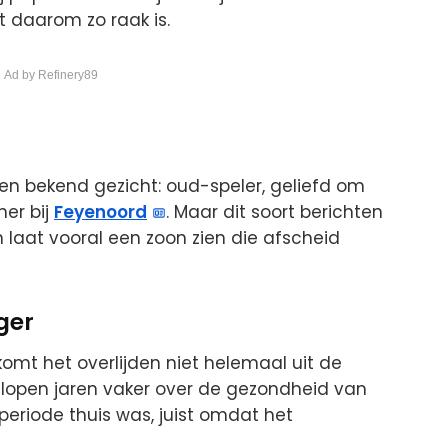
st daarom zo raak is.
 Ad by Refinery89
een bekend gezicht: oud-speler, geliefd om
ner bij
Feyenoord
. Maar dit soort berichten
 laat vooral een zoon zien die afscheid
ger
komt het overlijden niet helemaal uit de
gelopen jaren vaker over de gezondheid van
periode thuis was, juist omdat het