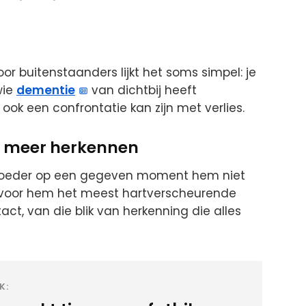
or buitenstaanders lijkt het soms simpel: je
wie
dementie
van dichtbij heeft
ok een confrontatie kan zijn met verlies.
et meer herkennen
n moeder op een gegeven moment hem niet
voor hem het meest hartverscheurende
ct, van die blik van herkenning die alles
K: