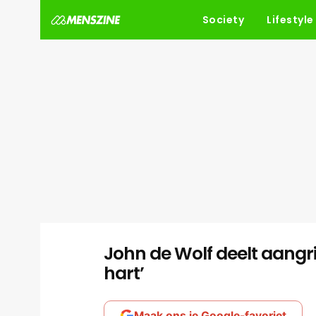
Society
Lifestyle
John de Wolf deelt aangrijp
hart’
Maak ons je Google-favoriet