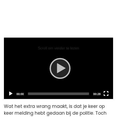
Video
Player
Scroll om verder te lezen
Current
Total
00:00
00:28
time
duration
Wat het extra wrang maakt, is dat je keer op
keer melding hebt gedaan bij de politie. Toch