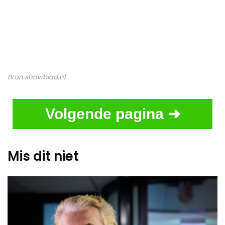
Bron:
showblad.nl
Volgende pagina ➜
Mis dit niet