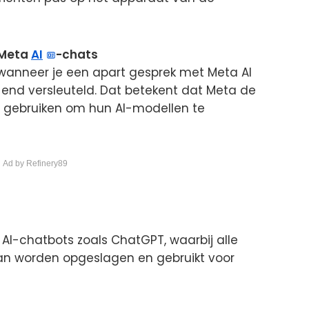
 Meta
AI
-chats
il wanneer je een apart gesprek met Meta AI
-end versleuteld. Dat betekent dat Meta de
n gebruiken om hun AI-modellen te
 Ad by Refinery89
 AI-chatbots zoals ChatGPT, waarbij alle
kan worden opgeslagen en gebruikt voor