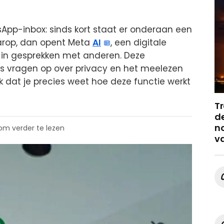
tsApp-inbox: sinds kort staat er onderaan een
aarop, dan opent Meta
AI
, een digitale
n in gesprekken met anderen. Deze
ers vragen op over privacy en het meelezen
k dat je precies weet hoe deze functie werkt
Tr
de
no
 om verder te lezen
v