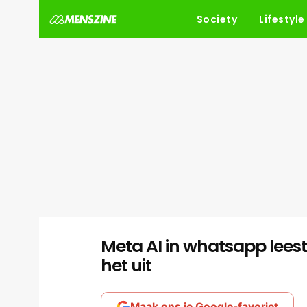
Society
Lifestyle
Meta AI in whatsapp leest 
het uit
Maak ons je Google-favoriet