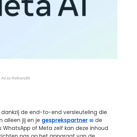
 Ad by Refinery89
é dankzij de end-to-end versleuteling die
alleen jij en je
gesprekspartner
de
lfs WhatsApp of Meta zelf kan deze inhoud
erichten pas op het apparaat van de