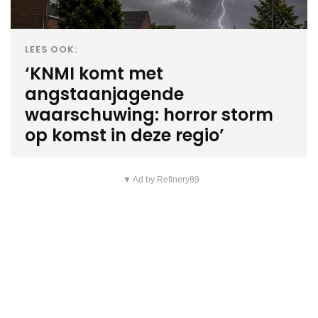
LEES OOK:
‘KNMI komt met
angstaanjagende
waarschuwing: horror storm
op komst in deze regio’
▼ Ad by Refinery89