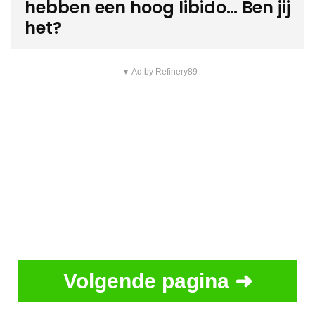
hebben een hoog libido… Ben jij
het?
▼ Ad by Refinery89
Volgende pagina ➜