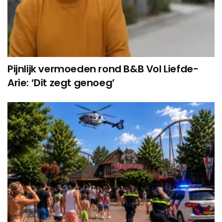
Pijnlijk vermoeden rond B&B Vol Liefde-
Arie: ‘Dit zegt genoeg’