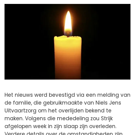
Het nieuws werd bevestigd via een melding van
de familie, die gebruikmaakte van Niels Jens
Uitvaartzorg om het overlijden bekend te
maken. Volgens die mededeling zou Strijk
afgelopen week in zijn slaap zijn overleden.
Verdere details over de omstandigheden zijn