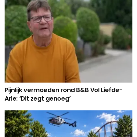
Pijnlijk vermoeden rond B&B Vol Liefde-
Arie: ‘Dit zegt genoeg’