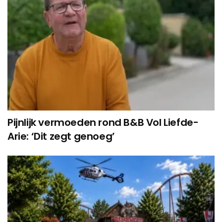
Pijnlijk vermoeden rond B&B Vol Liefde-
Arie: ‘Dit zegt genoeg’