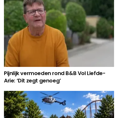
Pijnlijk vermoeden rond B&B Vol Liefde-
Arie: ‘Dit zegt genoeg’