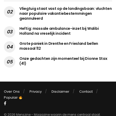
Vliegtuig staat vast op de landingsbaan: vluchten
naar populaire vakantiebestemmingen
geannuleerd
Heftig: massale ambulance-inzet bij Walibi
Holland na vreselijk incident
Grote paniek in Drenthe en Friesland bellen
massaal 112
Onze gedachten zijn momenteel bij Dionne Stax
(41)
Over Ons
Privacy
Disclaimer
Contact
Populair
© 2026 Menszine - Magazine waarin de mens centraal staat.