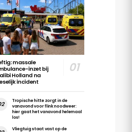
ftig: massale
mbulance-inzet bij
libi Holland na
eselijk incident
Tropische hitte zorgt in de
vanavond voor flink noodweer:
hier gaat het vanavond helemaal
los!
Vliegtuig staat vast op de