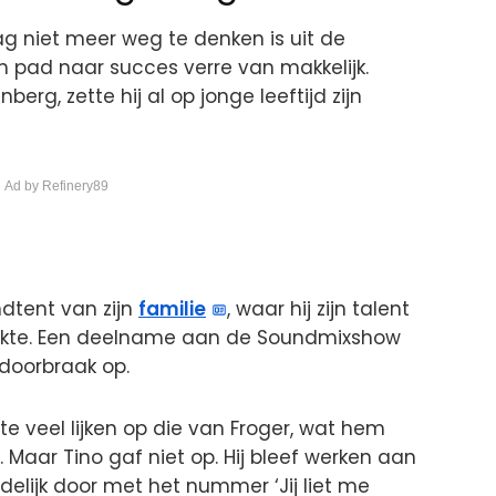
g niet meer weg te denken is uit de
n pad naar succes verre van makkelijk.
erg, zette hij al op jonge leeftijd zijn
 Ad by Refinery89
ndtent van zijn
familie
, waar hij zijn talent
dekte. Een deelname aan de Soundmixshow
doorbraak op.
 te veel lijken op die van Froger, wat hem
 Maar Tino gaf niet op. Hij bleef werken aan
eindelijk door met het nummer ‘Jij liet me