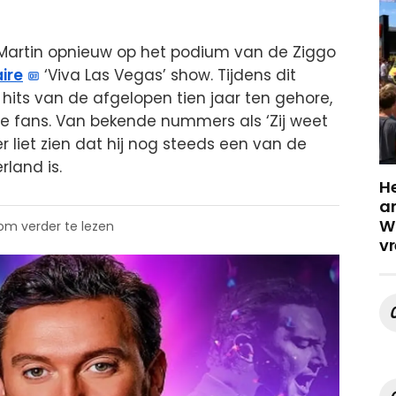
Martin opnieuw op het podium van de Ziggo
ire
‘Viva Las Vegas’ show. Tijdens dit
 hits van de afgelopen tien jaar ten gehore,
de fans. Van bekende nummers als ‘Zij weet
ger liet zien dat hij nog steeds een van de
land is.
He
a
Wa
 om verder te lezen
vr