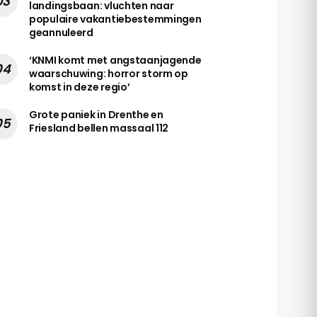
landingsbaan: vluchten naar
populaire vakantiebestemmingen
geannuleerd
‘KNMI komt met angstaanjagende
waarschuwing: horror storm op
komst in deze regio’
Grote paniek in Drenthe en
Friesland bellen massaal 112