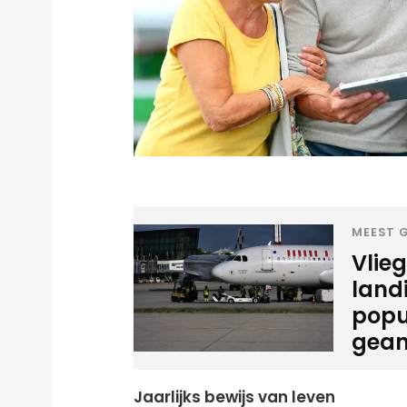
MEEST G
Vlie
land
popu
gean
Jaarlijks bewijs van leven