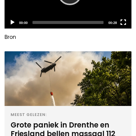
Current
Total
00:00
00:28
time
duration
Bron
MEEST GELEZEN:
Grote paniek in Drenthe en
Friesland bellen massaal 112