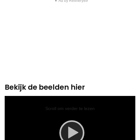
▼ Ad by Refinery89
Bekijk de beelden hier
Video
Player
Scroll om verder te lezen