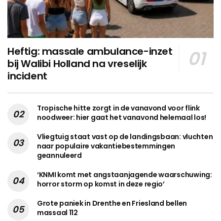
Heftig: massale ambulance-inzet
bij Walibi Holland na vreselijk
incident
Tropische hitte zorgt in de vanavond voor flink
noodweer: hier gaat het vanavond helemaal los!
Vliegtuig staat vast op de landingsbaan: vluchten
naar populaire vakantiebestemmingen
geannuleerd
‘KNMI komt met angstaanjagende waarschuwing:
horror storm op komst in deze regio’
Grote paniek in Drenthe en Friesland bellen
massaal 112