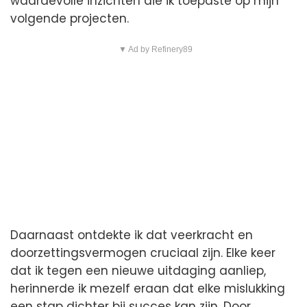
waardevolle inzichten die ik toepaste op mijn
volgende projecten.
▼ Ad by Refinery89
Daarnaast ontdekte ik dat veerkracht en
doorzettingsvermogen cruciaal zijn. Elke keer
dat ik tegen een nieuwe uitdaging aanliep,
herinnerde ik mezelf eraan dat elke mislukking
een stap dichter bij succes kan zijn. Door