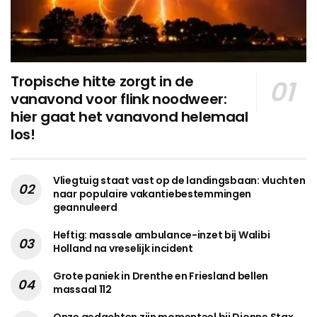
Tropische hitte zorgt in de
vanavond voor flink noodweer:
hier gaat het vanavond helemaal
los!
Vliegtuig staat vast op de landingsbaan: vluchten
naar populaire vakantiebestemmingen
geannuleerd
Heftig: massale ambulance-inzet bij Walibi
Holland na vreselijk incident
Grote paniek in Drenthe en Friesland bellen
massaal 112
Onze gedachten zijn momenteel bij Dionne Stax