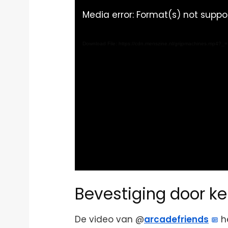
Media error: Format(s) not suppo
Download File: https://cdn.menszine.nl/grijpmachines.mp4?_
Bevestiging door k
De video van @
arcadefriends
he