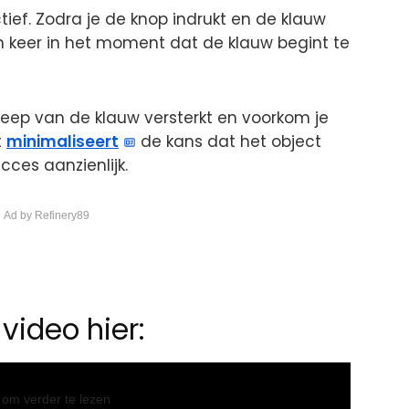
ief. Zodra je de knop indrukt en de klauw
en keer in het moment dat de klauw begint te
reep van de klauw versterkt en voorkom je
t
minimaliseert
de kans dat het object
cces aanzienlijk.
 Ad by Refinery89
video hier:
l om verder te lezen