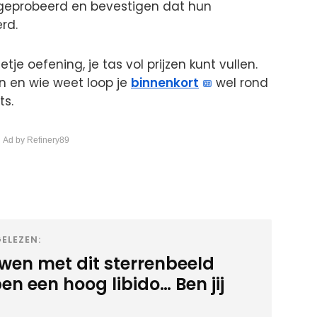
tgeprobeerd en bevestigen dat hun
rd.
tje oefening, je tas vol prijzen kunt vullen.
en en wie weet loop je
binnenkort
wel rond
ts.
 Ad by Refinery89
ELEZEN:
wen met dit sterrenbeeld
n een hoog libido… Ben jij