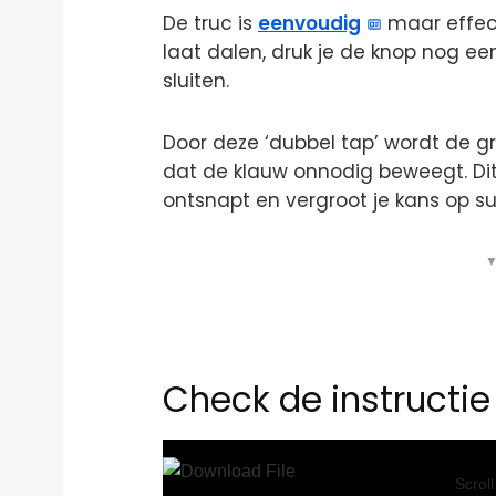
De truc is
eenvoudig
maar effect
laat dalen, druk je de knop nog e
sluiten.
Door deze ‘dubbel tap’ wordt de g
dat de klauw onnodig beweegt. Di
ontsnapt en vergroot je kans op su
▼
Check de instructie 
Video
Player
Scrol