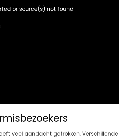
rted or source(s) not found
=1
ermisbezoekers
eft veel aandacht getrokken. Verschillende