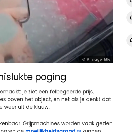
#image_title
mislukte poging
aakt: je ziet een felbegeerde prijs,
es boven het object, en net als je denkt dat
e weer uit de klauw.
herkenbaar. Grijpmachines worden vaak gezien
genaren de
moeilijkheidsgraad
kunnen