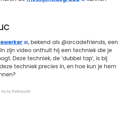
ruc
ewerker
, bekend als @arcadefriends, een
n zijn video onthult hij een techniek die je
gt. Deze techniek, de ‘dubbel tap’, is bij
deze techniek precies in, en hoe kun je hem
innen?
 Ad by Refinery89