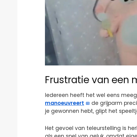
Frustratie van een 
Iedereen heeft het wel eens meegem
manoeuvreert
de grijparm preci
je gewonnen hebt, glipt het speeltj
Het gevoel van teleurstelling is 
als een spel van geluk, omdat ei