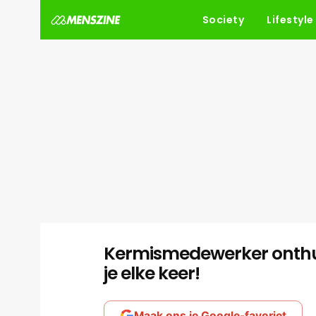
Society
Lifestyle
Kermismedewerker onthul
je elke keer!
Maak ons je Google-favoriet