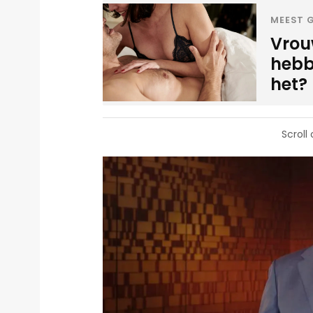
MEEST G
Vrou
hebbe
het?
Scroll