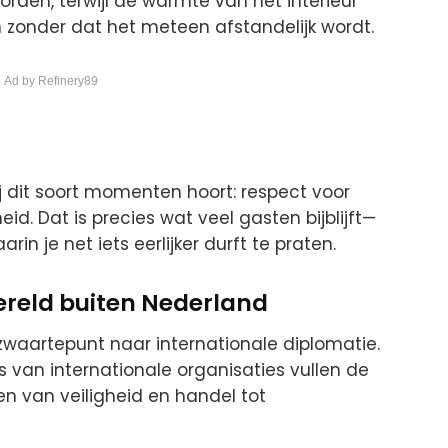
den, terwijl de warmte van het interieur
n zonder dat het meteen afstandelijk wordt.
 Ad by Refinery89
j dit soort momenten hoort: respect voor
. Dat is precies wat veel gasten bijblijft—
in je net iets eerlijker durft te praten.
ereld buiten Nederland
waartepunt naar internationale diplomatie.
van internationale organisaties vullen de
en van veiligheid en handel tot