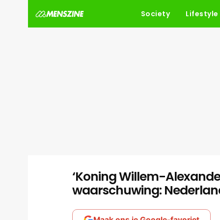
Society
Lifestyle
‘Koning Willem-Alexande
waarschuwing: Nederland
Maak ons je Google-favoriet