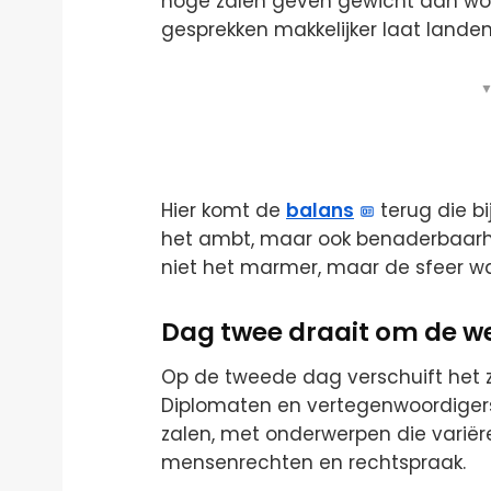
hoge zalen geven gewicht aan woor
gesprekken makkelijker laat lande
▼
Hier komt de
balans
terug die bi
het ambt, maar ook benaderbaarheid
niet het marmer, maar de sfeer waar
Dag twee draait om de w
Op de tweede dag verschuift het z
Diplomaten en vertegenwoordigers 
zalen, met onderwerpen die variër
mensenrechten en rechtspraak.