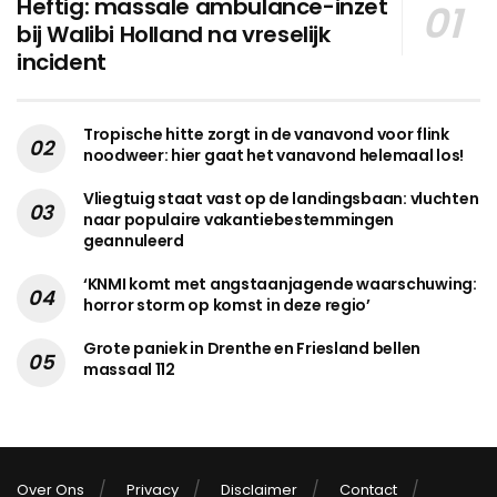
Heftig: massale ambulance-inzet
bij Walibi Holland na vreselijk
incident
Tropische hitte zorgt in de vanavond voor flink
noodweer: hier gaat het vanavond helemaal los!
Vliegtuig staat vast op de landingsbaan: vluchten
naar populaire vakantiebestemmingen
geannuleerd
‘KNMI komt met angstaanjagende waarschuwing:
horror storm op komst in deze regio’
Grote paniek in Drenthe en Friesland bellen
massaal 112
Over Ons
Privacy
Disclaimer
Contact