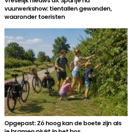
Vreselijk nieuws uit Spanje na
vuurwerkshow: tientallen gewonden,
waaronder toeristen
Opgepast: Zó hoog kan de boete zijn als
je bramen plukt in het bos