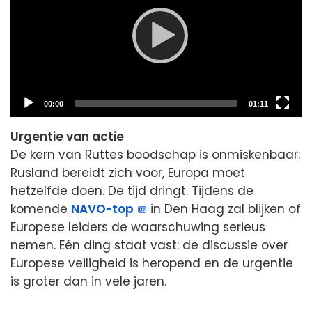
Current
Total
00:00
01:11
time
duration
Urgentie van actie
De kern van Ruttes boodschap is onmiskenbaar:
Rusland bereidt zich voor, Europa moet
hetzelfde doen. De tijd dringt. Tijdens de
komende
NAVO-top
in Den Haag zal blijken of
Europese leiders de waarschuwing serieus
nemen. Eén ding staat vast: de discussie over
Europese veiligheid is heropend en de urgentie
is groter dan in vele jaren.