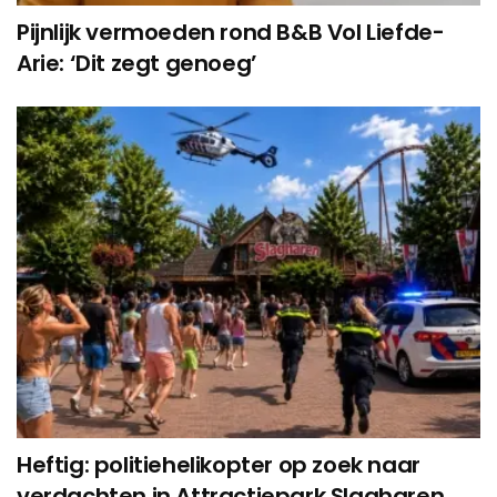
Pijnlijk vermoeden rond B&B Vol Liefde-
Arie: ‘Dit zegt genoeg’
Heftig: politiehelikopter op zoek naar
verdachten in Attractiepark Slagharen