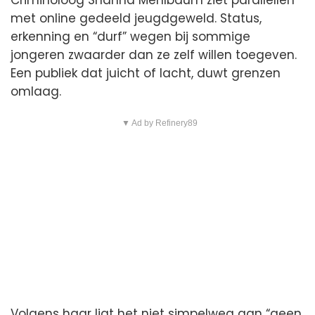
Criminoloog Shanna Mehlbaum ziet parallellen
met online gedeeld jeugdgeweld. Status,
erkenning en “durf” wegen bij sommige
jongeren zwaarder dan ze zelf willen toegeven.
Een publiek dat juicht of lacht, duwt grenzen
omlaag.
▼ Ad by Refinery89
Volgens haar ligt het niet simpelweg aan “geen