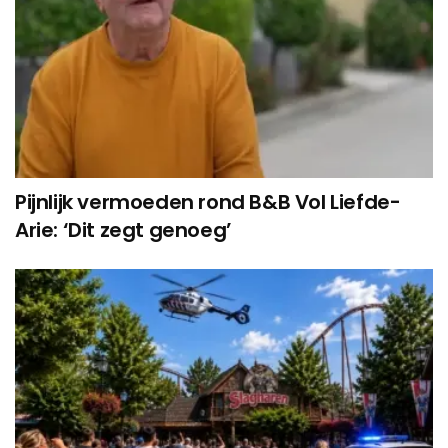
Pijnlijk vermoeden rond B&B Vol Liefde-
Arie: ‘Dit zegt genoeg’