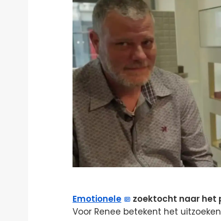
Emotionele
zoektocht naar het 
Voor Renee betekent het uitzoeke