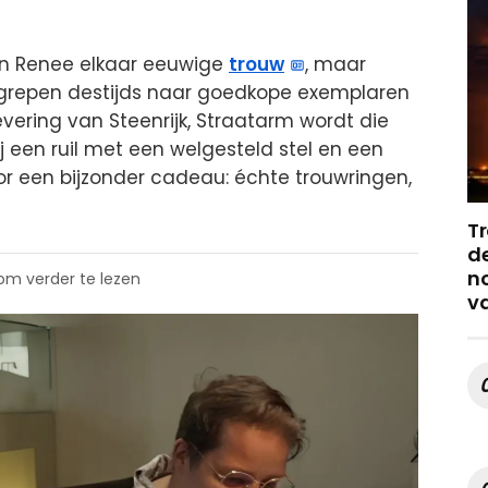
 en Renee elkaar eeuwige
trouw
, maar
e grepen destijds naar goedkope exemplaren
evering van Steenrijk, Straatarm wordt die
j een ruil met een welgesteld stel en een
or een bijzonder cadeau: échte trouwringen,
Tr
de
no
 om verder te lezen
v