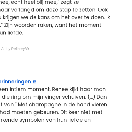
 mee, echt heel blij mee,” zegt ze
naar verlangd om deze stap te zetten. Ook
u krijgen we de kans om het over te doen. Ik
an.” Zijn woorden raken, want het moment
un liefde.
 Ad by Refinery89
erinneringen
 een intiem moment. Renee kijkt haar man
ks die ring om mijn vinger schuiven. (…) Dan
 van.” Met champagne in de hand vieren
al had moeten gebeuren. Dit keer niet met
linkende symbolen van hun liefde en