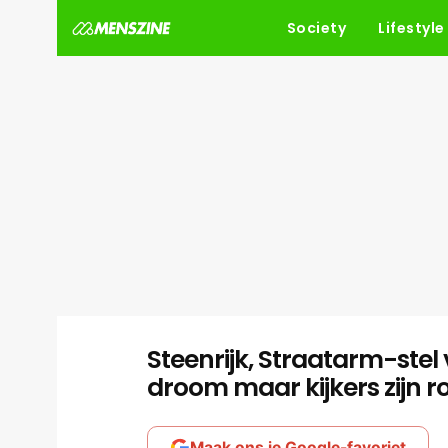
Society
Lifestyle
Steenrijk, Straatarm-stel 
droom maar kijkers zijn r
Maak ons je Google-favoriet