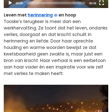
Current
Total
00:00
00:26
time
duration
Leven met
herinnering
en hoop
Tooske’s terugkeer is meer dan een
werkhervatting. Ze toont dat het leven, ondanks
verlies, doorgaat en dat kracht schuilt in
herinnering en liefde. Door haar oprechte
houding en warme woorden bewijst ze dat
kwetsbaarheid geen zwakte is, maar juist een
bron van kracht. Haar verhaal is een eerbetoon
aan haar vader én een inspiratie voor wie zelf
met verlies te maken heeft.