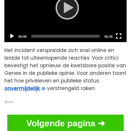
Current
Total
00:00
05:35
time
duration
Het incident verspreidde zich snel online en
leidde tot uiteenlopende reacties. Voor critici
bevestigt het opnieuw de kwetsbare positie van
Genee in de publieke opinie. Voor anderen toont
het hoe privéleven en publieke status
onvermijdelijk
verstrengeld raken.
Bron
Volgende pagina ➜