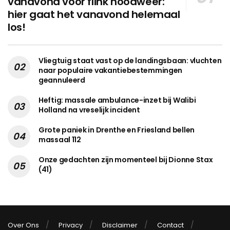
vanavond voor flink noodweer:
hier gaat het vanavond helemaal
los!
Vliegtuig staat vast op de landingsbaan: vluchten
naar populaire vakantiebestemmingen
geannuleerd
Heftig: massale ambulance-inzet bij Walibi
Holland na vreselijk incident
Grote paniek in Drenthe en Friesland bellen
massaal 112
Onze gedachten zijn momenteel bij Dionne Stax
(41)
Over Ons
Privacy
Disclaimer
Contact