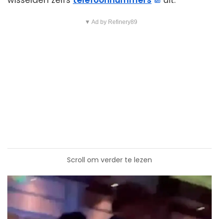
wisselden zelfs
telefoonnummers
uit.
▼ Ad by Refinery89
Scroll om verder te lezen