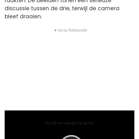
raakten. De beelden tonen een serieuze
discussie tussen de drie, terwijl de camera
bleef draaien.
▼ Ad by Refinery89
Video
Player
Scroll om verder te lezen