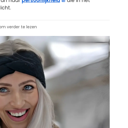
 van haar
persoonlijkheid
die in het
icht.
 om verder te lezen