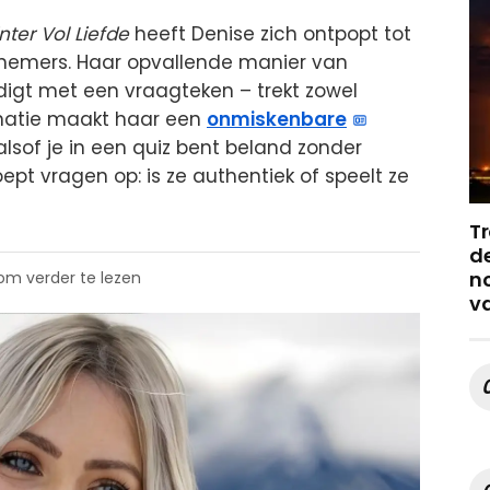
nter Vol Liefde
heeft Denise zich ontpopt tot
nemers. Haar opvallende manier van
indigt met een vraagteken – trekt zowel
binatie maakt haar een
onmiskenbare
et alsof je in een quiz bent beland zonder
pt vragen op: is ze authentiek of speelt ze
Tr
de
no
 om verder te lezen
v