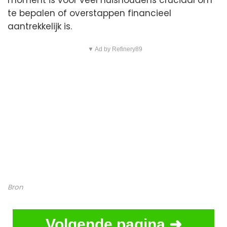
moment is voor veel huishoudens cruciaal om
te bepalen of overstappen financieel
aantrekkelijk is.
▼ Ad by Refinery89
Bron
Volgende pagina ➜