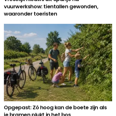
vuurwerkshow: tientallen gewonden,
waaronder toeristen
Opgepast: Zó hoog kan de boete zijn als
je bramen plukt in het bos