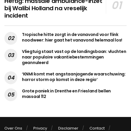
Heftig: massale ambulance-inzet
bij Walibi Holland na vreselijk
incident
Tropische hitte zorgt in de vanavond voor flink
noodweer: hier gaat het vanavond helemaal los!
Vliegtuig staat vast op de landingsbaan: vluchten
naar populaire vakantiebestemmingen
geannuleerd
‘KNMI komt met angstaanjagende waarschuwing:
horror storm op komst in deze regio’
Grote paniek in Drenthe en Friesland bellen
massaal 112
Over Ons
Privacy
Disclaimer
Contact