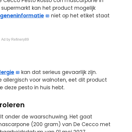
De Cecco Pesto Rosso con mascarpone in
 supermarkt kan het product mogelijk
rgeneninformatie
niet op het etiket staat
 Ad by Refinery89
lergie
kan dat serieus gevaarlijk zijn.
e allergisch voor walnoten, eet dit product
e deze pesto in huis hebt.
roleren
valt onder de waarschuwing. Het gaat
 mascarpone (200 gram) van De Cecco met