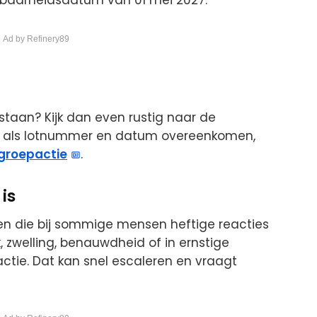
baarheidsdatum van 01 mei 2027.
 Ad by Refinery89
staan? Kijk dan even rustig naar de
en als lotnummer en datum overeenkomen,
groepactie
.
is
en die bij sommige mensen heftige reacties
 zwelling, benauwdheid of in ernstige
ctie. Dat kan snel escaleren en vraagt