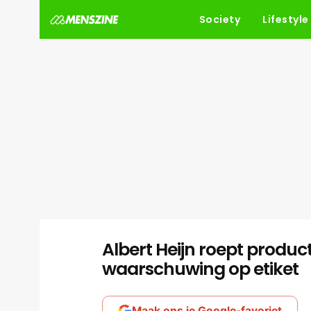
Society
Lifestyle
Albert Heijn roept produ
waarschuwing op etiket
Maak ons je Google-favoriet