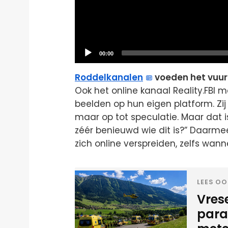
Current
00:00
time
Roddelkanalen
voeden het vuur
Ook het online kanaal Reality.FBI 
beelden op hun eigen platform. Zij s
maar op tot speculatie. Maar dat i
zéér benieuwd wie dit is?” Daarme
zich online verspreiden, zelfs wan
LEES OO
Vrese
para