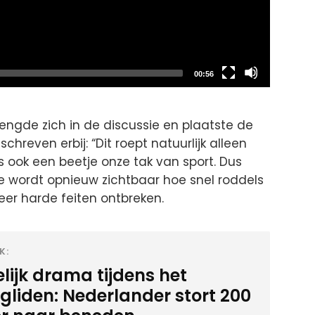
Total
00:56
duration
mengde zich in de discussie en plaatste de
chreven erbij: “Dit roept natuurlijk alleen
s ook een beetje onze tak van sport. Dus
e wordt opnieuw zichtbaar hoe snel roddels
neer harde feiten ontbreken.
K:
lijk drama tijdens het
gliden: Nederlander stort 200