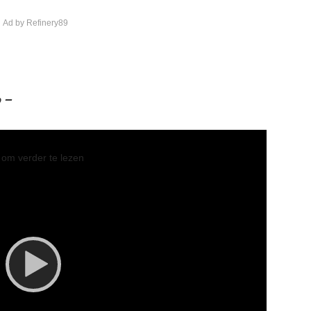
 Ad by Refinery89
 –
l om verder te lezen