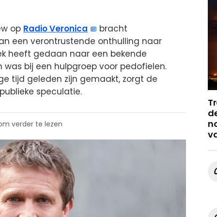
iew op
Radio Veronica
bracht
an een verontrustende onthulling naar
rzoek heeft gedaan naar een bekende
 was bij een hulpgroep voor pedofielen.
e tijd geleden zijn gemaakt, zorgt de
publieke speculatie.
Tr
de
no
 om verder te lezen
v