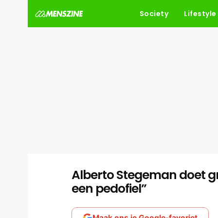
Society
Lifestyle
Alberto Stegeman doet gro
een pedofiel”
Maak ons je Google-favoriet