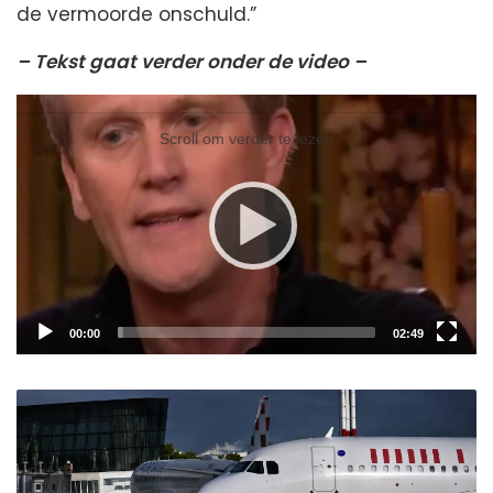
de vermoorde onschuld.”
– Tekst gaat verder onder de video –
Video
Player
Scroll om verder te lezen
Current
Total
00:00
02:49
time
duration