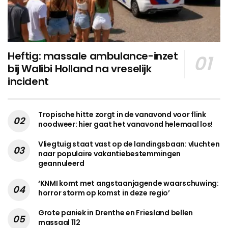
Heftig: massale ambulance-inzet
bij Walibi Holland na vreselijk
incident
Tropische hitte zorgt in de vanavond voor flink
noodweer: hier gaat het vanavond helemaal los!
Vliegtuig staat vast op de landingsbaan: vluchten
naar populaire vakantiebestemmingen
geannuleerd
‘KNMI komt met angstaanjagende waarschuwing:
horror storm op komst in deze regio’
Grote paniek in Drenthe en Friesland bellen
massaal 112