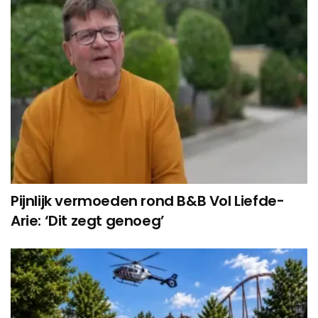
Pijnlijk vermoeden rond B&B Vol Liefde-
Arie: ‘Dit zegt genoeg’