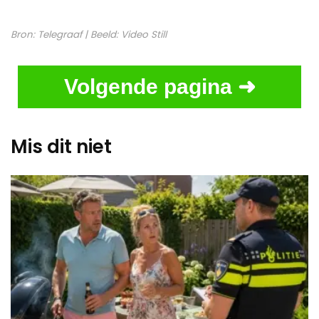
Bron:
Telegraaf
| Beeld:
Video Still
Volgende pagina ➜
Mis dit niet