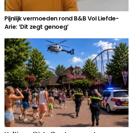
Pijnlijk vermoeden rond B&B Vol Liefde-
Arie: ‘Dit zegt genoeg’