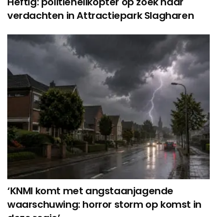
Heftig: politiehelikopter op zoek naar
verdachten in Attractiepark Slagharen
‘KNMI komt met angstaanjagende
waarschuwing: horror storm op komst in