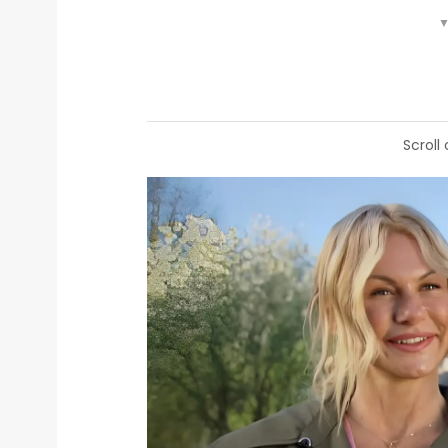
▼
Scroll