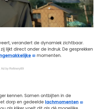
eert, verandert de dynamiek zichtbaar.
zij lijkt direct onder de indruk. De gesprekken
ngemakkelijke
momenten.
 Ad by Refinery89
anger kennen. Samen ontbijten in de
het dorp en gedeelde
lachmomenten
u als kijker voelt dit als dé mogelijke