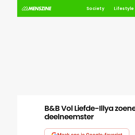
Society
Lifestyle
B&B Vol Liefde-Illya zoe
deelneemster
Maak ons je Google-favoriet