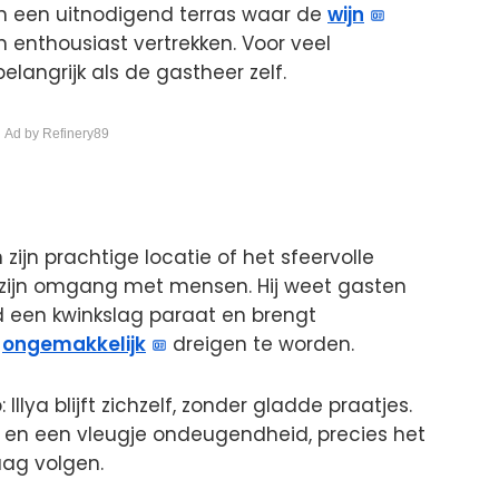
 en een uitnodigend terras waar de
wijn
n enthousiast vertrekken. Voor veel
elangrijk als de gastheer zelf.
 Ad by Refinery89
n zijn prachtige locatie of het sfeervolle
al zijn omgang met mensen. Hij weet gasten
jd een kwinkslag paraat en brengt
t
ongemakkelijk
dreigen te worden.
: Illya blijft zichzelf, zonder gladde praatjes.
me en een vleugje ondeugendheid, precies het
raag volgen.