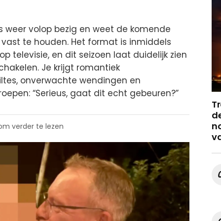
s weer volop bezig en weet de komende
vast te houden. Het format is inmiddels
 televisie, en dit seizoen laat duidelijk zien
chakelen. Je krijgt romantiek
tiltes, onverwachte wendingen en
troepen: “Serieus, gaat dit echt gebeuren?”
Tr
de
no
 om verder te lezen
v