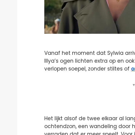
Vanaf het moment dat Sylwia arriv
Illya’s ogen lichten extra op en ook 
verlopen soepel, zonder stiltes of
o
▼
Het lijkt alsof de twee elkaar al l
ochtendzon, een wandeling door 
verraden dat er meer speelt. Voor jo