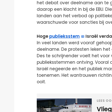
het debat over deelname aan te g
daarop een klacht in bij de EBU. 
landen aan het verbod op politieke
waarschuwde voor sancties bij ove
Hoge
publieksstem
Israël verd
In veel landen werd vooraf gehoop
deelname. De protesten leken het d
Des te schrijnender voelt het voor 
publieksstemmen ontving. Vooral d
Israël negeerde en het publiek m
toenemen. Het wantrouwen richti
ooit.
LEES OO
Vlie