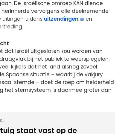
aan. De Israëlische omroep KAN diende
Die herinnerde vervolgens alle deelnemende
 uitingen tijdens
uitzendingen
en
rtreding.
acht
t dat Israël uitgesloten zou worden van
raagvlak bij het publiek te weerspiegelen.
veel kijkers dat het land alsnog zoveel
e Spaanse situatie – waarbij de vakjury
assaal stemde – doet de roep om helderheid
ng het stemsysteem is daarmee groter dan
K:
gtuig staat vast op de