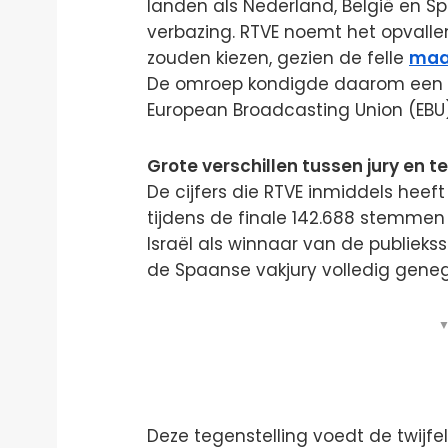
landen als Nederland, België en Spa
verbazing. RTVE noemt het opvallen
zouden kiezen, gezien de felle
maa
De omroep kondigde daarom een fo
European Broadcasting Union (EBU)
Grote verschillen tussen jury en t
De cijfers die RTVE inmiddels heef
tijdens de finale 142.688 stemmen
Israël als winnaar van de publieks
de Spaanse vakjury volledig geneg
▼
Deze tegenstelling voedt de twijfe