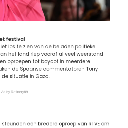
et festival
et los te zien van de beladen politieke
van het land riep vooraf al veel weerstand
es en oproepen tot boycot in meerdere
spraken de Spaanse commentatoren Tony
r de situatie in Gaza.
 Ad by Refinery89
n steunden een bredere oproep van RTVE om