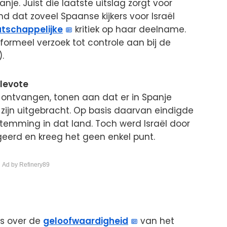
nje. Juist die laatste uitslag zorgt voor
d dat zoveel Spaanse kijkers voor Israël
tschappelijke
kritiek op haar deelname.
rmeel verzoek tot controle aan bij de
.
elevote
t ontvangen, tonen aan dat er in Spanje
 zijn uitgebracht. Op basis daarvan eindigde
stemming in dat land. Toch werd Israël door
eerd en kreeg het geen enkel punt.
 Ad by Refinery89
ls over de
geloofwaardigheid
van het