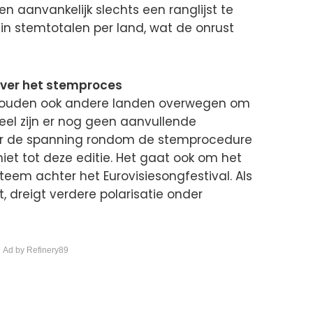
 aanvankelijk slechts een ranglijst te
n stemtotalen per land, wat de onrust
 over het stemproces
s zouden ook andere landen overwegen om
ieel zijn er nog geen aanvullende
r de spanning rondom de stemprocedure
niet tot deze editie. Het gaat ook om het
teem achter het Eurovisiesongfestival. Als
, dreigt verdere polarisatie onder
 Ad by Refinery89