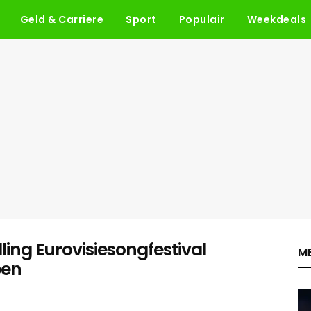
Geld & Carriere
Sport
Populair
Weekdeals
lling Eurovisiesongfestival
ME
pen