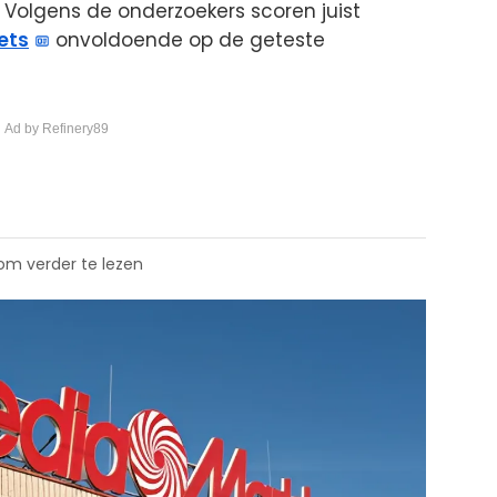
olgens de onderzoekers scoren juist
ets
onvoldoende op de geteste
 Ad by Refinery89
 om verder te lezen