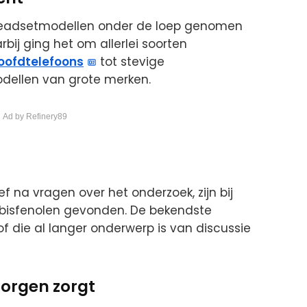
1 headsetmodellen onder de loep genomen
bij ging het om allerlei soorten
oofdtelefoons
tot stevige
ellen van grote merken.
 Ad by Refinery89
f na vragen over het onderzoek, zijn bij
isfenolen gevonden. De bekendste
of die al langer onderwerp is van discussie
zorgen zorgt