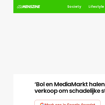
Society
Lifestyle
‘Bol en MediaMarkt halen 
verkoop om schadelijke st
Maak ons je Google-favoriet