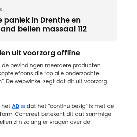
K:
e paniek in Drenthe en
sland bellen massaal 112
n uit voorzorg offline
n de bevindingen meerdere producten
koptelefoons die “op alle onderzochte
 De webwinkel zegt dat dit uit voorzorg
s het
AD
dat het “continu bezig” is met de
latform. Concreet betekent dit dat sommige
tellen zijn zolang er vragen over de