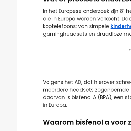
In het Europese onderzoek zijn 8
die in Europa worden verkocht. Daar
koptelefoons: van simpele
kinderh
gamingheadsets en draadloze mod
▼
Volgens het AD, dat hierover schree
meerdere headsets zogenoemde b
daarvan is bisfenol A (BPA), een st
in Europa.
Waarom bisfenol a voor 