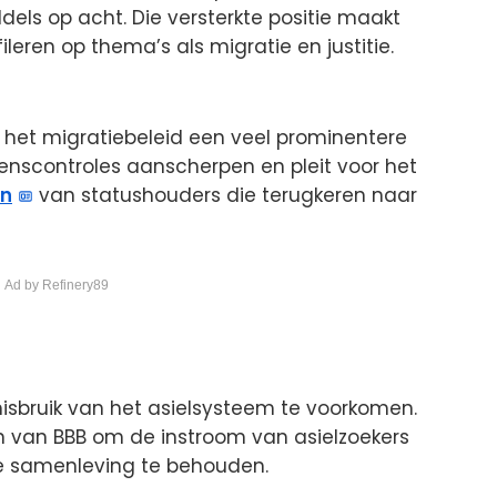
dels op acht. Die versterkte positie maakt
ileren op thema’s als migratie en justitie.
t het migratiebeleid een veel prominentere
renscontroles aanscherpen en pleit voor het
en
van statushouders die terugkeren naar
 Ad by Refinery89
misbruik van het asielsysteem te voorkomen.
jn van BBB om de instroom van asielzoekers
de samenleving te behouden.