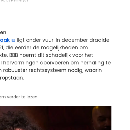
 Ad by Refinery89
ken
raak
ligt onder vuur. In december draaide
021, die eerder de mogelijkheden om
kte. BBB noemt dit schadelijk voor het
il hervormingen doorvoeren om herhaling te
en robuuster rechtssysteem nodig, waarin
oropstaan.
 om verder te lezen