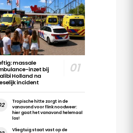
ftig: massale
mbulance-inzet bij
libi Holland na
eselijk incident
Tropische hitte zorgt in de
vanavond voor flink noodweer:
hier gaat het vanavond helemaal
los!
Vliegtuig staat vast op de