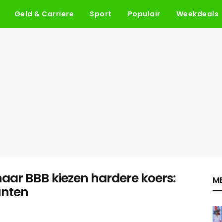
Geld & Carriere
Sport
Populair
Weekdeals
haar BBB kiezen hardere koers:
ME
unten