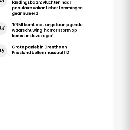
landingsbaan: vluchten naar
populaire vakantiebestemmingen
geannuleerd
‘KNMI komt met angstaanjagende
waarschuwing: horror storm op
komst in deze regio’
Grote paniek in Drenthe en
Friesland bellen massaal 112