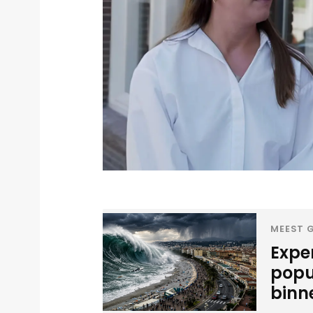
MEEST G
Expe
popu
binn