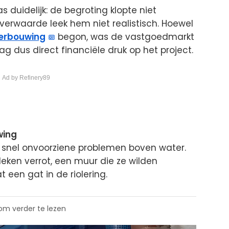
s duidelijk: de begroting klopte niet
erwaarde leek hem niet realistisch. Hoewel
erbouwing
begon, was de vastgoedmarkt
g dus direct financiële druk op het project.
 Ad by Refinery89
wing
 snel onvoorziene problemen boven water.
eken verrot, een muur die ze wilden
 een gat in de riolering.
 om verder te lezen