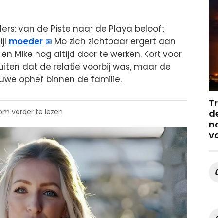
ers: van de Piste naar de Playa belooft
jl
moeder
Mo zich zichtbaar ergert aan
 en Mike nog altijd door te werken. Kort voor
iten dat de relatie voorbij was, maar de
uwe ophef binnen de familie.
Tr
 om verder te lezen
de
no
v