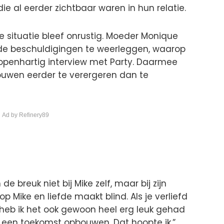
ie al eerder zichtbaar waren in hun relatie.
 situatie bleef onrustig. Moeder Monique
e beschuldigingen te weerleggen, waarop
openhartig interview met Party. Daarmee
vrouwen eerder te verergeren dan te
 Ad by Refinery89
e breuk niet bij Mike zelf, maar bij zijn
 op Mike en liefde maakt blind. Als je verliefd
 heb ik het ook gewoon heel erg leuk gehad
k een toekomst opbouwen. Dat hoopte ik.”