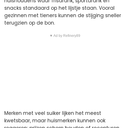
huishoudens waar frisdrank, sportdrank en
snacks standaard op het lijstje staan. Vooral
gezinnen met tieners kunnen de stijging sneller
terugzien op de bon.
▼ Ad by Refinery89
Merken met veel suiker lijken het meest
kwetsbaar, maar huismerken kunnen ook
reageren: prijzen scherp houden of recepturen