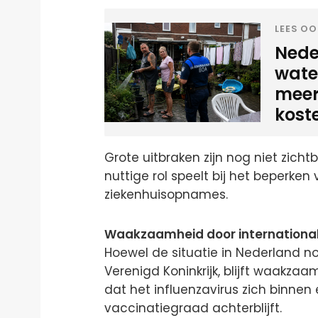
LEES OO
Neder
water
meer
kost
Grote uitbraken zijn nog niet zich
nuttige rol speelt bij het beperken
ziekenhuisopnames.
Waakzaamheid door international
Hoewel de situatie in Nederland nog
Verenigd Koninkrijk, blijft waakzaa
dat het influenzavirus zich binne
vaccinatiegraad achterblijft.