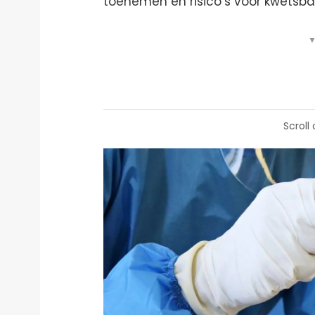
toenemen en risico’s voor kwetsba
▼
Scroll