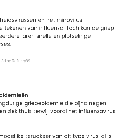
eidsvirussen en het rhinovirus
e tekenen van influenza. Toch kan de griep
 eerdere jaren snelle en plotselinge
yses.
 Ad by Refinery89
epidemieën
ngdurige griepepidemie die bijna negen
ziek thuis terwijl vooral het influenzavirus
gelijke terugkeer van dit type virus, al is