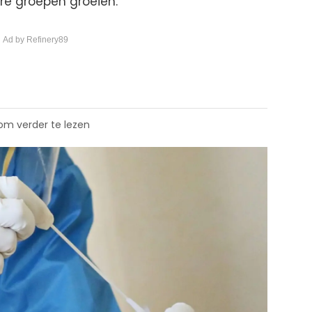
re groepen groeien.
 Ad by Refinery89
 om verder te lezen