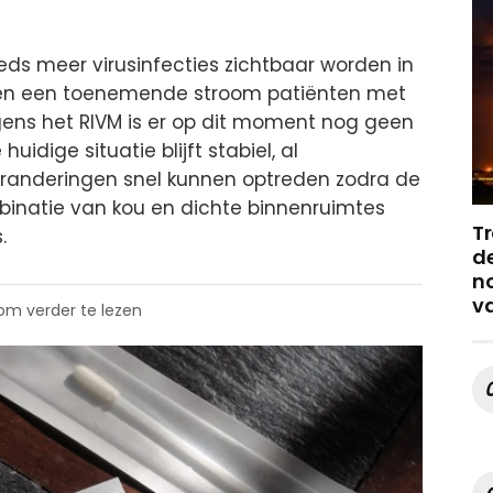
eds meer virusinfecties zichtbaar worden in
 zien een toenemende stroom patiënten met
lgens het RIVM is er op dit moment nog geen
uidige situatie blijft stabiel, al
anderingen snel kunnen optreden zodra de
binatie van kou en dichte binnenruimtes
Tr
.
de
no
v
 om verder te lezen