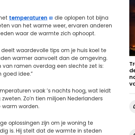
 met
temperaturen
die oplopen tot bijna
eten van het warme weer, ervaren anderen
gebieden waar de warmte zich ophoopt.
deelt waardevolle tips om je huis koel te
 graden warmer aanvoelt dan de omgeving.
Tr
 van ramen overdag een slechte zet is:
de
 goed idee.”
no
v
temperaturen vaak ’s nachts hoog, wat leidt
zweten. Zo’n tien miljoen Nederlanders
te warm worden.
ige oplossingen zijn om je woning te
ig is. Hij stelt dat de warmte in steden