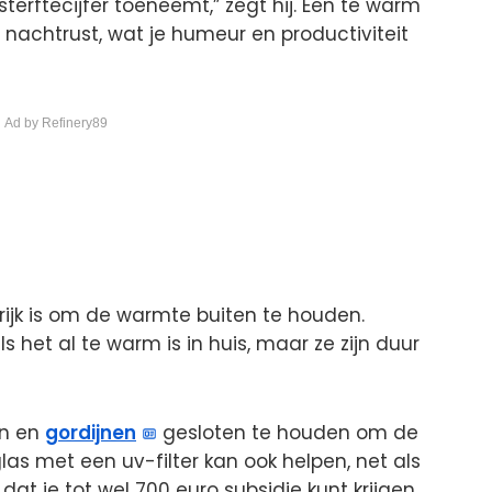
terftecijfer toeneemt,” zegt hij. Een te warm
e nachtrust, wat je humeur en productiviteit
 Ad by Refinery89
rijk is om de warmte buiten te houden.
s het al te warm is in huis, maar ze zijn duur
en en
gordijnen
gesloten te houden om de
as met een uv-filter kan ook helpen, net als
 dat je tot wel 700 euro subsidie kunt krijgen